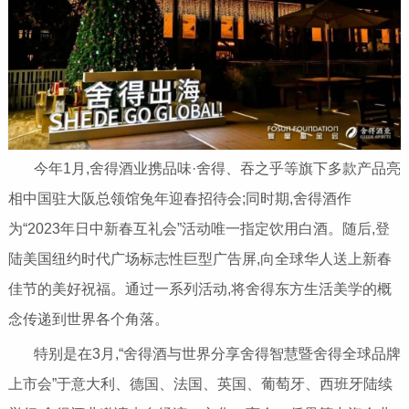
今年1月,舍得酒业携品味·舍得、吞之乎等旗下多款产品亮
相中国驻大阪总领馆兔年迎春招待会;同时期,舍得酒作
为“2023年日中新春互礼会”活动唯一指定饮用白酒。随后,登
陆美国纽约时代广场标志性巨型广告屏,向全球华人送上新春
佳节的美好祝福。通过一系列活动,将舍得东方生活美学的概
念传递到世界各个角落。
特别是在3月,“舍得酒与世界分享舍得智慧暨舍得全球品牌
上市会”于意大利、德国、法国、英国、葡萄牙、西班牙陆续