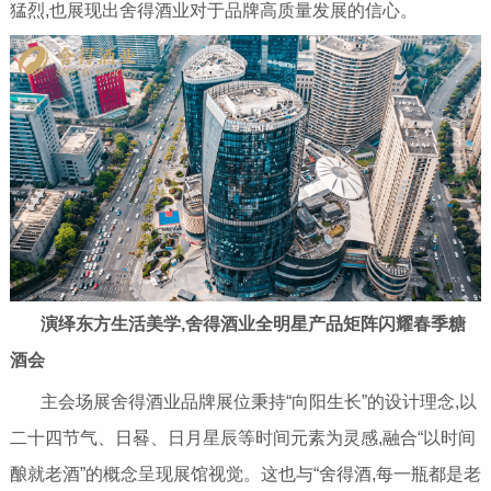
猛烈,也展现出舍得酒业对于品牌高质量发展的信心。
演绎东方生活美学,舍得酒业全明星产品矩阵闪耀春季糖
酒会
主会场展舍得酒业品牌展位秉持“向阳生长”的设计理念,以
二十四节气、日晷、日月星辰等时间元素为灵感,融合“以时间
酿就老酒”的概念呈现展馆视觉。这也与“舍得酒,每一瓶都是老