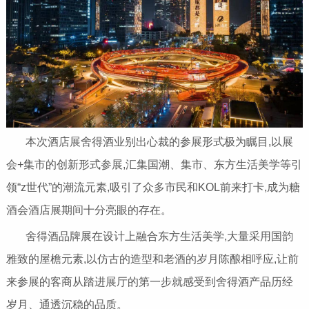
本次酒店展舍得酒业别出心裁的参展形式极为瞩目,以展
会+集市的创新形式参展,汇集国潮、集市、东方生活美学等引
领“z世代”的潮流元素,吸引了众多市民和KOL前来打卡,成为糖
酒会酒店展期间十分亮眼的存在。
舍得酒品牌展在设计上融合东方生活美学,大量采用国韵
雅致的屋檐元素,以仿古的造型和老酒的岁月陈酿相呼应,让前
来参展的客商从踏进展厅的第一步就感受到舍得酒产品历经
岁月、通透沉稳的品质。