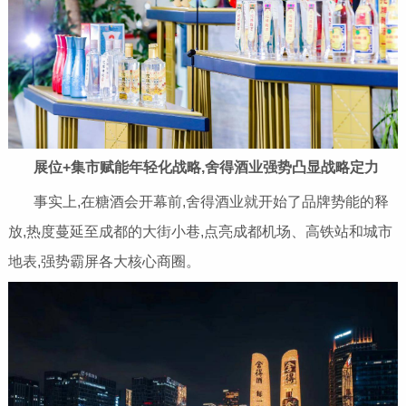
展位+集市赋能年轻化战略,舍得酒业强势凸显战略定力
事实上,在糖酒会开幕前,舍得酒业就开始了品牌势能的释
放,热度蔓延至成都的大街小巷,点亮成都机场、高铁站和城市
地表,强势霸屏各大核心商圈。