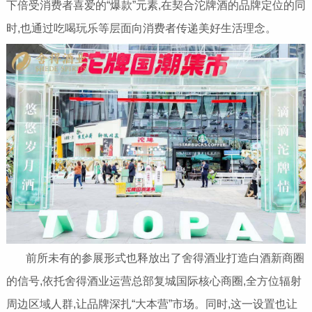
下倍受消费者喜爱的“爆款”元素,在契合沱牌酒的品牌定位的同
时,也通过吃喝玩乐等层面向消费者传递美好生活理念。
前所未有的参展形式也释放出了舍得酒业打造白酒新商圈
的信号,依托舍得酒业运营总部复城国际核心商圈,全方位辐射
周边区域人群,让品牌深扎“大本营”市场。同时,这一设置也让