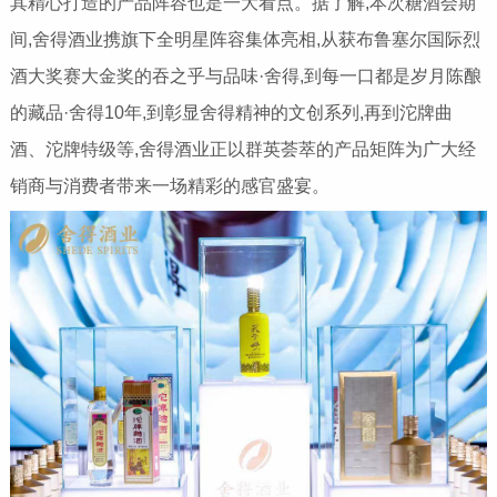
其精心打造的产品阵容也是一大看点。据了解,本次糖酒会期
间,舍得酒业携旗下全明星阵容集体亮相,从获布鲁塞尔国际烈
酒大奖赛大金奖的吞之乎与品味·舍得,到每一口都是岁月陈酿
的藏品·舍得10年,到彰显舍得精神的文创系列,再到沱牌曲
酒、沱牌特级等,舍得酒业正以群英荟萃的产品矩阵为广大经
销商与消费者带来一场精彩的感官盛宴。