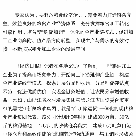
专家认为，要释放粮食经济活力，需要着力打造链条完
整、效益良好的粮食产业经济体系，充分发挥粮食加工转化
引擎作用，培育“产购储加销”一体化的全产业链模式，促进加
工企业向高附加值产品方向转型，实现生产与需求的有效对
接，不断拓宽粮食加工企业的发展空间。
《经济日报》记者在各地采访中了解到，一些粮油加工
企业为了提高市场竞争力，开始向上下游延伸产业链，构建
全产业链经营模式。探索开展分品种收购、分品种储存试点
示范，促进优质优价，实现全链条增值，让农民分享增值收
益。比如，由浙江省农村发展集团与黑龙江省国资委合资重
组的黑龙江新良粮油集团，就是“产加储运贸”一体化的现代粮
食产业集团代表。该公司计划用5年时间建成300万亩、30亿
斤的粮源基地、150万吨的收储仓容能力，建成15万吨营口港
中转仓库和高效便捷的“北粮南运”物流通道，与主销区形成紧