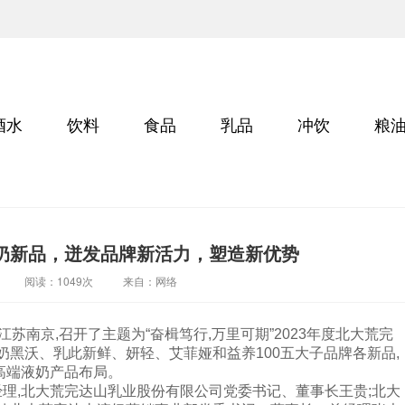
酒水
饮料
食品
乳品
冲饮
粮
奶新品，迸发品牌新活力，塑造新优势
阅读：
1049次
来自：网络
江苏南京,召开了主题为“奋楫笃行,万里可期”2023年度北大荒完
奶黑沃、乳此新鲜、妍轻、艾菲娅和益养100五大子品牌各新品,
高端液奶产品布局。
理,北大荒完达山乳业股份有限公司党委书记、董事长王贵;北大