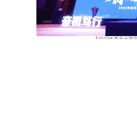
【2023年度北大
深耕研发加速创新,液奶赛道再发力
完达山乳业迄今已有65年的发展历史,是
奶业从小到大的历史缩影。在这60余年里,完
瓶子”为使命与责任。坚持研发投入,从行业发展
不断创新开发更安全、更营养、更健康的优质
在新品发布会现场,北大荒农垦集团有限公
记、董事长王贵致辞表示:“完达山乳业始终承
业、产业化重点龙头企业的担当。近年来,通过
国家标准的企业内部控制标准,实现了乳制品
的天乳二期项目,聚集了众多国际先进设备和工
实现了跨越式发展。”