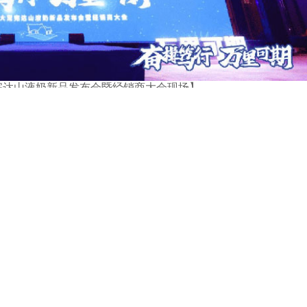
荒完达山液奶新品发布会暨经销商大会现场】
中国乳业发展的先行者、实践者和见证者,其发展历程可以说是中国
达山乳业始终将保证国民营养供应及乳品质量安全,握紧国人的“奶
前沿培育自身研发力量,推进研发成果转化,并以消费需求为导向,
乳品。
司党委委员、副总经理,北大荒完达山乳业股份有限公司党委书
载着国企责任,坚持创新驱动发展,积极履行作为国家高新技术企
不断引进国际顶尖生产设备,采用行业领先的生产工艺、实施优于
加工从牧场到终端包装的全程自动化、智能化控制。刚刚落成投产
艺,完达山乳业自身智能化乳制品生产能力和产品质量管控能力,