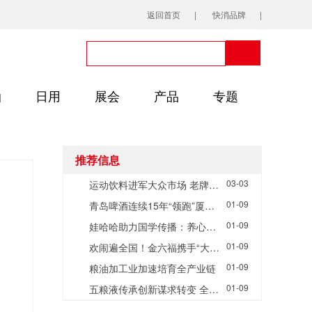
返回首页
快消品牌
油
日用
展会
产品
专题
推荐信息
03-03
运动饮料进军大众市场 老牌佳得乐备受冲击？
01-09
青岛啤酒连续15年“领跑”厦门马拉松
01-09
娃哈哈助力国学传播：养心国学遇上养生好粥
01-09
欢闹遍全国！金六福携手“大闹天竺”欢天喜地拜早年！
01-09
粮油加工业加速培育全产业链
01-09
五粮液传承创新谋求转变 全球视野提升核心竞争力