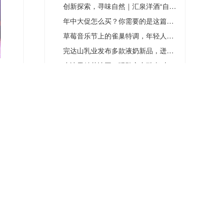
创新探索，寻味自然｜汇泉洋酒“自然寻威”二次陈年威士忌体验活动举办
年中大促怎么买？你需要的是这篇指南！
草莓音乐节上的雀巢特调，年轻人偏爱的“多巴胺”曲调
完达山乳业发布多款液奶新品，迸发品牌新活力，塑造新优势
水冰界精英冰王，强劲实力酷爽“出圈”
多样玩法助力，重磅资源扶持，宠爱妈妈，就左滑逛抖音商城
荫蔽树注入一抹绿动能，打造云南咖啡绿色经济发展强引擎
白酒国际化仍处初级阶段：渠道缺、人才少、税费高，或可先下“东洋”
气更足|元气森林气泡水升级以"元气”替换原来的“元気”