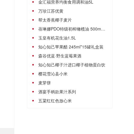
金汇福营养均衡食用调和油5L
万珍江苏优黄
帮太香蕉椰子麦片
蓓琳娜PDO特级初榨橄榄油 500mL礼盒
玉皇有机花生油1.5L
知心知己苹果醋 245ml*15罐礼盒装
森谷优蓝·野生蓝莓果酒
知心知己椰子汁进口椰子植物蛋白饮
樱花雪沁县小米
麦芽饼
酒宴手柄款果汁系列
五粱红红色放心米