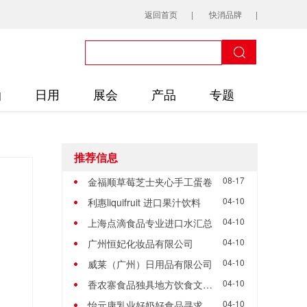
返回首页
快消品牌
油
日用
展会
产品
专题
推荐信息
08-17
金福顺草莓芝士夹心手工蛋卷
04-10
利惠liquifruit 进口果汁饮料
04-10
上海点滴食品专业进口水汇总
04-10
广州恒妃化妆品有限公司
04-10
威莱（广州）日用品有限公司
04-10
香农寨食品独具地方饮食文化需求招商合作共赢
04-10
怡元康乳业好奶好食品寻求招商合作代理实现共