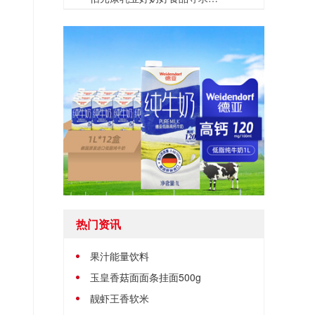
热门资讯
果汁能量饮料
玉皇香菇面面条挂面500g
靓虾王香软米