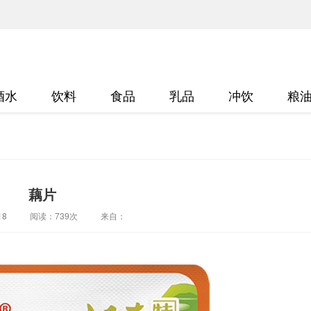
酒水
饮料
食品
乳品
冲饮
粮
藕片
18
阅读：
739次
来自：