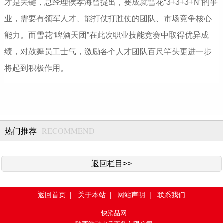
才是关键，总经理侯孝海曾提出，要成就雪花“3+3+3+N”的事
业，需要有领军人才、能打仗打胜仗的团队、市场竞争核心
能力。而雪花“啤酒天团”在此次职业技能竞赛中取得优异成
绩，对鼓舞员工士气，激励各个人才团队百尺竿头更进一步
将起到积极作用。
RECOMMEND
热门推荐
返回栏目>>
返回首页
|
关于本站
|
网站声明
|
联系我们
快消品网