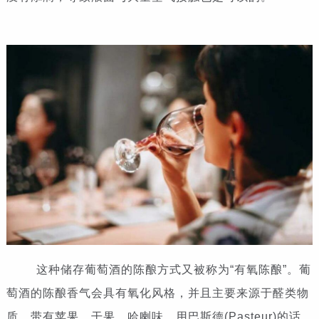
这种储存葡萄酒的陈酿方式又被称为“有氧陈酿”。葡
萄酒的陈酿香气会具有氧化风格，并且主要来源于醛类物
质，带有苹果、干果、哈喇味。用巴斯德(Pasteur)的话