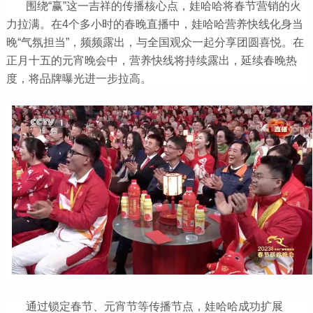
围绕“赢”这一吉祥的传播核心点，娃哈哈将春节营销的火
力拉满。在4个多小时的春晚直播中，娃哈哈营养快线化身当
晚“气氛担当”，频频露出，与全国观众一起分享团圆喜悦。在
正月十五的元宵晚会中，营养快线将持续露出，延续春晚热
度，将品牌曝光进一步拉高。
通过锁定春节、元宵节等传播节点，娃哈哈成功扩展