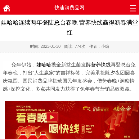
快速消费品网
娃哈哈连续两年登陆总台春晚 营养快线赢得新春满堂
红
时间:
2023-01-30
阅读:
774次 作者：小编
兔年伊始，
娃哈哈
携全新益生菌发酵
营养快线
再登总台兔
年春晚，打出“人生赢家”的吉祥标签，完美承接除夕夜团圆喜
庆氛围。国民消费品牌搭载国民年度盛会，借势春晚+洞察情
感+深挖文化，多点共同发力获得了兔年春节营销品效双赢。