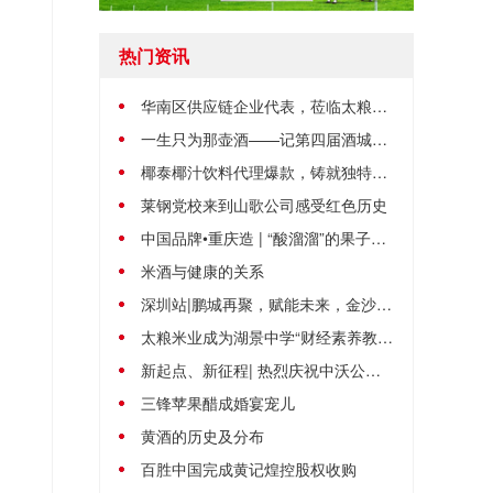
热门资讯
华南区供应链企业代表，莅临太粮米业参访指导！
一生只为那壶酒——记第四届酒城英才许德富
椰泰椰汁饮料代理爆款，铸就独特的品牌属性
莱钢党校来到山歌公司感受红色历史
中国品牌•重庆造 | “酸溜溜”的果子甜蜜蜜的日子，潼南汇达柠檬远销世界各
米酒与健康的关系
深圳站|鹏城再聚，赋能未来，金沙古酒百城巡展第39站完美收官!
太粮米业成为湖景中学“财经素养教育实践基地”
新起点、新征程| 热烈庆祝中沃公司新办公楼乔迁之喜
三锋苹果醋成婚宴宠儿
黄酒的历史及分布
百胜中国完成黄记煌控股权收购