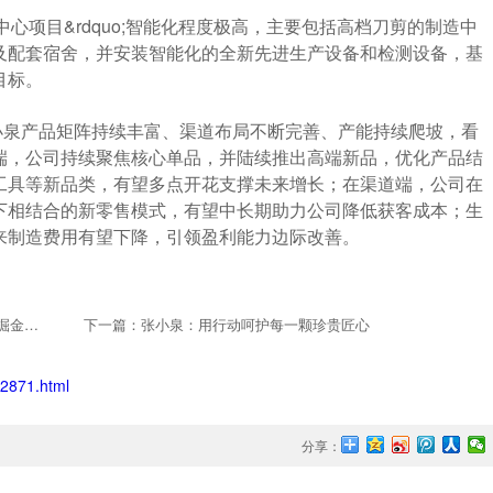
造中心项目&rdquo;智能化程度极高，主要包括高档刀剪的制造中
及配套宿舍，并安装智能化的全新先进生产设备和检测设备，基
目标。
小泉产品矩阵持续丰富、渠道布局不断完善、产能持续爬坡，看
端，公司持续聚焦核心单品，并陆续推出高端新品，优化产品结
工具等新品类，有望多点开花支撑未来增长；在渠道端，公司在
下相结合的新零售模式，有望中长期助力公司降低获客成本；生
来制造费用有望下降，引领盈利能力边际改善。
上一篇：万亿儿童市场已开，美日佳诚挚邀您把握契机，掘金市场！
下一篇：张小泉：用行动呵护每一颗珍贵匠心
/2871.html
分享：