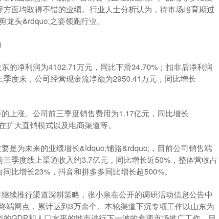
等方面均取得不错的业绩。行业人士分析认为，待市场培育期过
剪龙头&rdquo;之姿领跑行业。
劲
净利润为4102.71万元，同比下滑34.70%；扣非后净利润
今年三季度末，公司经营现金流净额为2950.41万元，同比增长
的上涨。公司前三季度销售费用为1.17亿元，同比增长
正在扩大直销模式以及电商渠道等。
为未来的业绩增长&ldquo;铺路&rdquo;，目前公司销售端
三季度线上渠道收入约3.7亿元，同比增长近50%，整体营收占
台同比增长23%，抖音和拼多多同比增长超500%。
司继续推行渠道深耕策略，张小泉在公开的调研活动信息公告中
下终端网点，累计达到3万余个。本轮渠道下沉专项工作以山东为
似的GDP和人口水平的地市进行下一波的专项市场推广工作，目