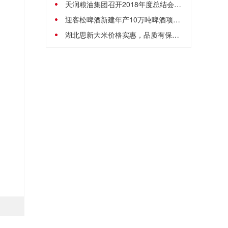
天润粮油集团召开2018年度总结会议暨民主测评会
迎客松啤酒新建年产10万吨啤酒项目获批
湖北思新大米价格实惠，品质有保障！