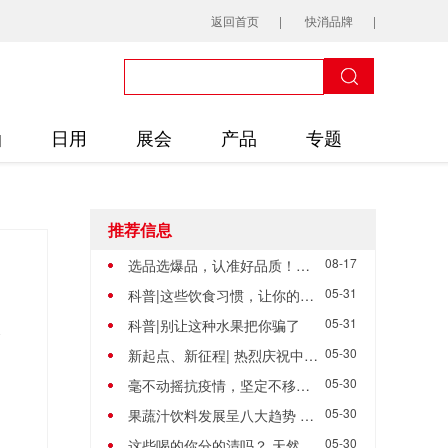
返回首页
快消品牌
油
日用
展会
产品
专题
推荐信息
08-17
选品选爆品，认准好品质！美日佳系列产品重磅招商！
05-31
科普|这些饮食习惯，让你的养生大打折扣
05-31
科普|别让这种水果把你骗了
05-30
新起点、新征程| 热烈庆祝中沃公司新办公楼乔迁之喜
05-30
毫不动摇抗疫情，坚定不移高发展 || 市长调研中沃公司
05-30
果蔬汁饮料发展呈八大趋势 2020年全球消费量将达1050亿升
05-30
这些喝的你分的清吗？ 天然果汁、果汁饮料、水果饮料、果味饮料