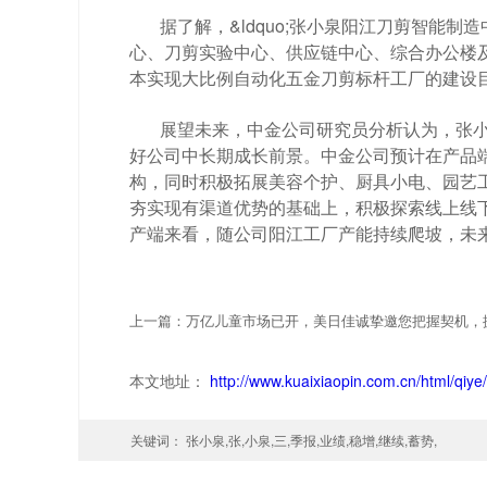
据了解，&ldquo;张小泉阳江刀剪智能制
心、刀剪实验中心、供应链中心、综合办公楼
本实现大比例自动化五金刀剪标杆工厂的建设
展望未来，中金公司研究员分析认为，张
好公司中长期成长前景。中金公司预计在产品
构，同时积极拓展美容个护、厨具小电、园艺
夯实现有渠道优势的基础上，积极探索线上线
产端来看，随公司阳江工厂产能持续爬坡，未
本文地址：
http://www.kuaixiaopin.com.cn/html/qiye
关键词：
张小泉,张,小泉,三,季报,业绩,稳增,继续,蓄势,