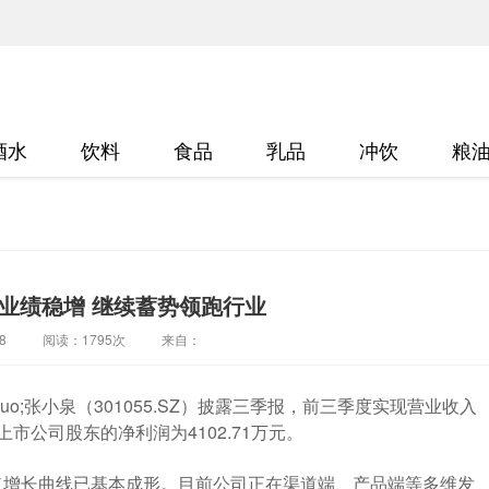
酒水
饮料
食品
乳品
冲饮
粮
业绩稳增 继续蓄势领跑行业
8
阅读：
1795次
来自：
dquo;张小泉（301055.SZ）披露三季报，前三季度实现营业收入
于上市公司股东的净利润为4102.71万元。
二增长曲线已基本成形。目前公司正在渠道端、产品端等多维发